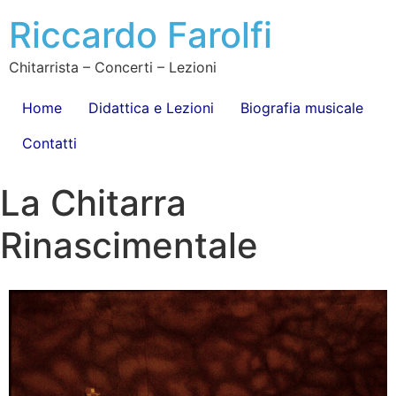
Riccardo Farolfi
Chitarrista – Concerti – Lezioni
Home
Didattica e Lezioni
Biografia musicale
Contatti
La Chitarra
Rinascimentale